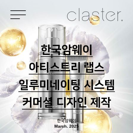
한국암웨이
아티스트리 랩스
일루미네이팅 시스템
커머셜 디자인 제작
한국암웨이
March. 2025