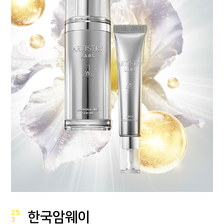
25
한국암웨이
3