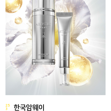
25
한국암웨이
3